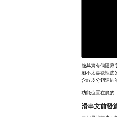
脆其實有個隱藏
遍不太喜歡蝦皮的
含蝦皮分銷連結
功能位置在脆的
滑串文前發