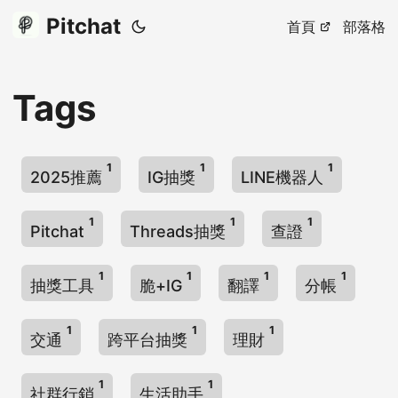
Pitchat
首頁
部落格
Tags
1
1
1
2025推薦
IG抽獎
LINE機器人
1
1
1
Pitchat
Threads抽獎
查證
1
1
1
1
抽獎工具
脆+IG
翻譯
分帳
1
1
1
交通
跨平台抽獎
理財
1
1
社群行銷
生活助手