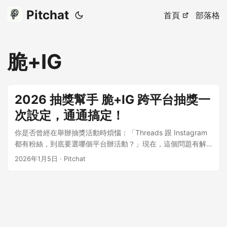
Pitchat
首頁
部落格
脆+IG
2026 抽獎幫手 脆+IG 跨平台抽獎一
次設定，通通搞定！
你是否曾經在舉辦抽獎活動時煩惱：「Threads 跟 Instagram
都有粉絲，到底要選哪個平台辦活動？」現在，這個問題有解
了！Pitchat 推出業界首創的「脆+ig 跨平台一次抽獎」功能，
2026年1月5日
·
Pitchat
讓你同時從 Threads 和 Instagram 兩個平台的貼文中抽出幸運
兒，不用再二擇一！ ...