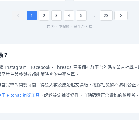
1
2
3
4
5
...
23
共 222 筆紀錄，第 1 / 23 頁
活動？
 Instagram、Facebook、Threads 等多個社群平台的貼文留言抽獎
讓品牌主與參與者都能隨時查詢中獎名單。
包含完整的開獎時間、得獎人數及原始貼文連結，確保抽獎過程透明公正
 Pitchat 抽獎工具
，輕鬆設定抽獎條件、自動篩選符合資格的參與者